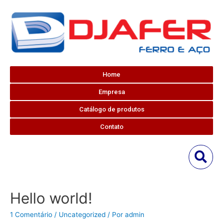
Home
Empresa
Catálogo de produtos
Contato
Hello world!
1 Comentário
/
Uncategorized
/ Por
admin